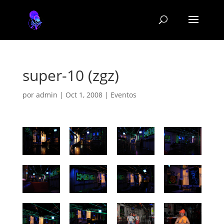
super-10 (zgz)
por
admin
|
Oct 1, 2008
|
Eventos